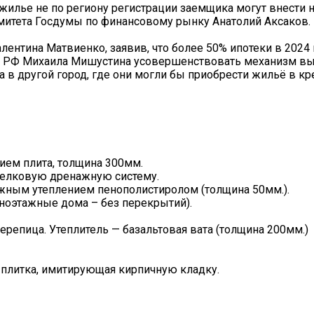
жилье не по региону регистрации заемщика могут внести н
итета Госдумы по финансовому рынку Анатолий Аксаков. П
лентина Матвиенко, заявив, что более 50% ипотеки в 2024
ра РФ Михаила Мишустина усовершенствовать механизм вы
в другой город, где они могли бы приобрести жильё в кр
ем плита, толщина 300мм.
селковую дренажную систему.
ужным утеплением пенополистиролом (толщина 50мм.).
ноэтажные дома – без перекрытий).
репица. Утеплитель — базальтовая вата (толщина 200мм.)
 плитка, имитирующая кирпичную кладку.