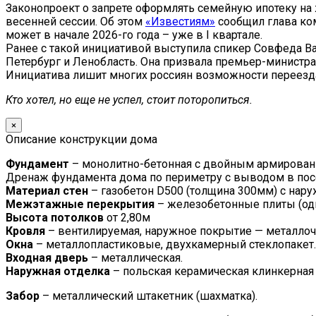
Законопроект о запрете оформлять семейную ипотеку на 
весенней сессии. Об этом
«Известиям»
сообщил глава ком
может в начале 2026-го года – уже в I квартале.
Ранее с такой инициативой выступила спикер Совфеда Ва
Петербург и Ленобласть. Она призвала премьер-минист
Инициатива лишит многих россиян возможности переезда 
Кто хотел, но еще не успел, стоит поторопиться.
×
Описание конструкции дома
Фундамент
– монолитно-бетонная с двойным армировани
Дренаж фундамента дома по периметру с выводом в по
Материал стен
– газобетон D500 (толщина 300мм) с нар
Межэтажные перекрытия
– железобетонные плиты (од
Высота потолков
от 2,80м
Кровля
– вентилируемая, наружное покрытие — металлоче
Окна
– металлопластиковые, двухкамерный стеклопакет.
Входная дверь
– металлическая.
Наружная отделка
– польская керамическая клинкерная
Забор
– металлический штакетник (шахматка).