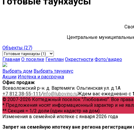
Готовые таунхаусы
Сво
Центральные муниципальные 
Объекты
(27)
Главная
О поселке
Генплан
Окрестности
Фото/видео
Выбрать дом
Выбрать таунхаус
Акции
Ипотека и рассрочка
Офис продаж
Всеволожский р-н. д. Вартемяги. Ольгинская ул. д.1А
+7 812 38-55-111
/
info@lubovino.ru
Ждем вас ежедневно с
© 2007-2026 Коттеджный поселок "Любовино". Все прав
* Предложения носят информационный характер и не явл
** Секция = 1/2 доли (один кадастр на дом).
Изменения в семейной ипотеке с января 2026 года
Запрет на семейную ипотеку вне региона регистрации 