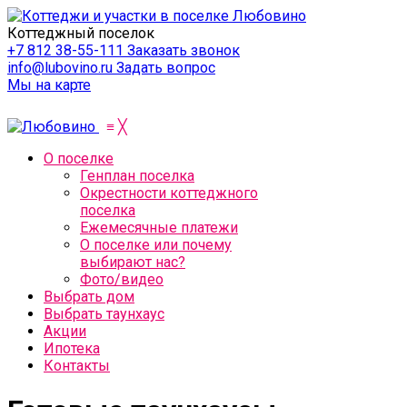
Коттеджный поселок
+7 812 38-55-111
Заказать звонок
info@lubovino.ru
Задать вопрос
Мы на карте
≡
╳
О поселке
Генплан поселка
Окрестности коттеджного
поселка
Ежемесячные платежи
О поселке или почему
выбирают нас?
Фото/видео
Выбрать дом
Выбрать таунхаус
Акции
Ипотека
Контакты