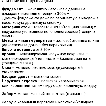
Описание конструкции дома
Фундамент
– монолитно-бетонная с двойным
армированием плита, толщина 300мм.
Дренаж фундамента дома по периметру с выводом в
поселковую дренажную систему.
Материал стен
– газобетон D500 (толщина 300мм) с
наружным утеплением пенополистиролом (толщина
50мм.).
Межэтажные перекрытия
– железобетонные плиты
(одноэтажные дома – без перекрытий).
Высота потолков
от 2,80м
Кровля
– вентилируемая, наружное покрытие —
металлочерепица. Утеплитель — базальтовая вата
(толщина 200мм.)
Окна
– металлопластиковые, двухкамерный
стеклопакет.
Входная дверь
– металлическая.
Наружная отделка
– польская керамическая
клинкерная плитка, имитирующая кирпичную кладку.
Забор
– металлический штакетник (шахматка).
Заезд
с коваными воротами и калиткой (холодная