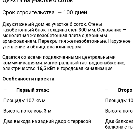
ДИ-214 на участке 6 соток
Срок строительства — 100 дней.
Двухэтажный дом на участке 6 соток. Стены —
газобетонный блок, толщина стен 300 мм. Основание —
монолитная железобетонная плита с двойным
армированием. Перекрытия железобетонные. Наружное
утепление и облицовка клинкером.
Сдается со всеми подключенными центральными
коммуникациями: магистральный газ, водоснабжение,
электричество
16,5 кВт
и городская канализация.
Особенности проекта:
—
Первый этаж:
—
Второ
Площадь: 107 кв.м
Площадь: 10
Высота потолков: 3 м
Высота пото
Два выхода на задний двор с террасой
Два балкона
балкона с т