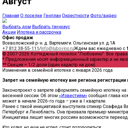
Август
Главная
О поселке
Генплан
Окрестности
Фото/видео
Выбрать дом
Выбрать таунхаус
Акции
Ипотека и рассрочка
Офис продаж
Всеволожский р-н. д. Вартемяги. Ольгинская ул. д.1А
+7 812 38-55-111
/
info@lubovino.ru
Ждем вас ежедневно с
© 2007-2026 Коттеджный поселок "Любовино". Все прав
* Предложения носят информационный характер и не явл
** Секция = 1/2 доли (один кадастр на дом).
Изменения в семейной ипотеке с января 2026 года
Запрет на семейную ипотеку вне региона регистрации 
Законопроект о запрете оформлять семейную ипотеку на 
весенней сессии. Об этом
«Известиям»
сообщил глава ком
может в начале 2026-го года – уже в I квартале.
Ранее с такой инициативой выступила спикер Совфеда Ва
Петербург и Ленобласть. Она призвала премьер-минист
Инициатива лишит многих россиян возможности переезда 
Кто хотел, но еще не успел, стоит поторопиться.