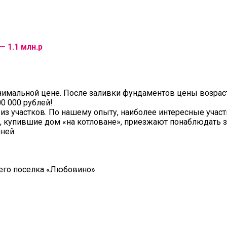
— 1.1 млн.р
инимальной цене. После заливки фундаментов цены возрас
0 000 рублей!
из участков. По нашему опыту, наиболее интересные учас
и, купившие дом «на котловане», приезжают понаблюдать з
ней.
го поселка «Любовино».