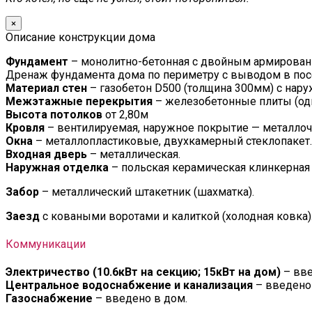
×
Описание конструкции дома
Фундамент
– монолитно-бетонная с двойным армировани
Дренаж фундамента дома по периметру с выводом в по
Материал стен
– газобетон D500 (толщина 300мм) с нар
Межэтажные перекрытия
– железобетонные плиты (од
Высота потолков
от 2,80м
Кровля
– вентилируемая, наружное покрытие — металлоче
Окна
– металлопластиковые, двухкамерный стеклопакет.
Входная дверь
– металлическая.
Наружная отделка
– польская керамическая клинкерная
Забор
– металлический штакетник (шахматка).
Заезд
с коваными воротами и калиткой (холодная ковка)
Коммуникации
Электричество (10.6кВт на секцию; 15кВт на дом)
– вве
Центральное водоснабжение и канализация
– введено 
Газоснабжение
– введено в дом.