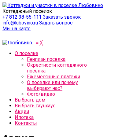
Коттеджный поселок
+7 812 38-55-111
Заказать звонок
info@lubovino.ru
Задать вопрос
Мы на карте
≡
╳
О поселке
Генплан поселка
Окрестности коттеджного
поселка
Ежемесячные платежи
О поселке или почему
выбирают нас?
Фото/видео
Выбрать дом
Выбрать таунхаус
Акции
Ипотека
Контакты