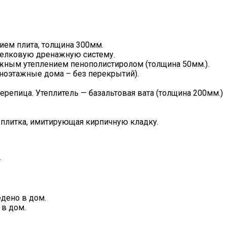
ем плита, толщина 300мм.
селковую дренажную систему.
ужным утеплением пенополистиролом (толщина 50мм.).
ноэтажные дома – без перекрытий).
репица. Утеплитель — базальтовая вата (толщина 200мм.)
 плитка, имитирующая кирпичную кладку.
.
дено в дом.
в дом.