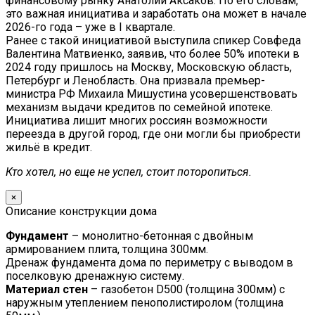
финансовому рынку Анатолий Аксаков. По его словам,
это важная инициатива и заработать она может в начале
2026-го года – уже в I квартале.
Ранее с такой инициативой выступила спикер Совфеда
Валентина Матвиенко, заявив, что более 50% ипотеки в
2024 году пришлось на Москву, Московскую область,
Петербург и Ленобласть. Она призвала премьер-
министра РФ Михаила Мишустина усовершенствовать
механизм выдачи кредитов по семейной ипотеке.
Инициатива лишит многих россиян возможности
переезда в другой город, где они могли бы приобрести
жильё в кредит.
Кто хотел, но еще не успел, стоит поторопиться.
×
Описание конструкции дома
Фундамент
– монолитно-бетонная с двойным
армированием плита, толщина 300мм.
Дренаж фундамента дома по периметру с выводом в
поселковую дренажную систему.
Материал стен
– газобетон D500 (толщина 300мм) с
наружным утеплением пенополистиролом (толщина