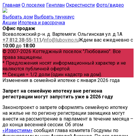
Главная
О поселке
Генплан
Окрестности
Фото/видео
Выбрать дом
Выбрать таунхаус
Акции
Ипотека и рассрочка
Офис продаж
Всеволожский р-н. д. Вартемяги. Ольгинская ул. д.1А
+7 812 38-55-111
/
info@lubovino.ru
Ждем вас ежедневно с
10:00
до
18:00
© 2007-2026 Коттеджный поселок "Любовино". Все
права защищены.
* Предложения носят информационный характер и не
являются публичной офертой.
** Секция = 1/2 доли (один кадастр на дом).
Изменения в семейной ипотеке с января 2026 года
Запрет на семейную ипотеку вне региона
регистрации могут запустить уже в 2026 году
Законопроект о запрете оформлять семейную ипотеку
на жилье не по региону регистрации заемщика могут
внести на рассмотрение в парламент в течение месяца –
до конца весенней сессии. Об этом
«Известиям»
сообщил глава комитета Госдумы по