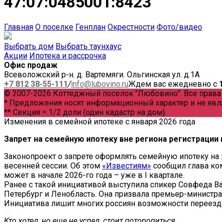
47:07:0485001:8423
Главная
О поселке
Генплан
Окрестности
Фото/видео
Выбрать дом
Выбрать таунхаус
Акции
Ипотека и рассрочка
Офис продаж
Всеволожский р-н. д. Вартемяги. Ольгинская ул. д.1А
+7 812 38-55-111
/
info@lubovino.ru
Ждем вас ежедневно с
© 2007-2026 Коттеджный поселок "Любовино". Все прав
* Предложения носят информационный характер и не явл
** Секция = 1/2 доли (один кадастр на дом).
Изменения в семейной ипотеке с января 2026 года
Запрет на семейную ипотеку вне региона регистрации 
Законопроект о запрете оформлять семейную ипотеку на 
весенней сессии. Об этом
«Известиям»
сообщил глава ком
может в начале 2026-го года – уже в I квартале.
Ранее с такой инициативой выступила спикер Совфеда Ва
Петербург и Ленобласть. Она призвала премьер-минист
Инициатива лишит многих россиян возможности переезда 
Кто хотел, но еще не успел, стоит поторопиться.