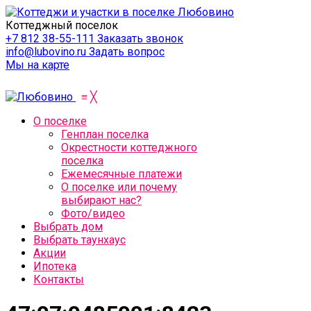
Коттеджный поселок
+7 812 38-55-111
Заказать звонок
info@lubovino.ru
Задать вопрос
Мы на карте
≡
╳
О поселке
Генплан поселка
Окрестности коттеджного
поселка
Ежемесячные платежи
О поселке или почему
выбирают нас?
Фото/видео
Выбрать дом
Выбрать таунхаус
Акции
Ипотека
Контакты