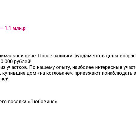
— 1.1 млн.р
инимальной цене. После заливки фундаментов цены возрас
0 000 рублей!
из участков. По нашему опыту, наиболее интересные учас
и, купившие дом «на котловане», приезжают понаблюдать з
ней.
го поселка «Любовино».