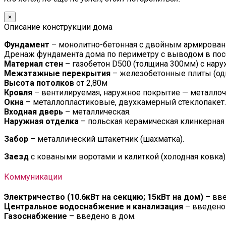
×
Описание конструкции дома
Фундамент
– монолитно-бетонная с двойным армировани
Дренаж фундамента дома по периметру с выводом в по
Материал стен
– газобетон D500 (толщина 300мм) с нар
Межэтажные перекрытия
– железобетонные плиты (од
Высота потолков
от 2,80м
Кровля
– вентилируемая, наружное покрытие — металлоче
Окна
– металлопластиковые, двухкамерный стеклопакет.
Входная дверь
– металлическая.
Наружная отделка
– польская керамическая клинкерная
Забор
– металлический штакетник (шахматка).
Заезд
с коваными воротами и калиткой (холодная ковка)
Коммуникации
Электричество (10.6кВт на секцию; 15кВт на дом)
– вве
Центральное водоснабжение и канализация
– введено 
Газоснабжение
– введено в дом.