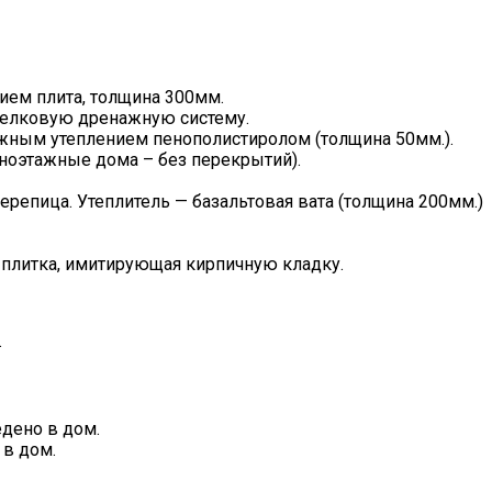
ем плита, толщина 300мм.
селковую дренажную систему.
ужным утеплением пенополистиролом (толщина 50мм.).
ноэтажные дома – без перекрытий).
репица. Утеплитель — базальтовая вата (толщина 200мм.)
 плитка, имитирующая кирпичную кладку.
.
дено в дом.
в дом.