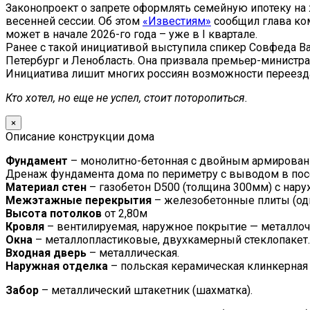
Законопроект о запрете оформлять семейную ипотеку на 
весенней сессии. Об этом
«Известиям»
сообщил глава ком
может в начале 2026-го года – уже в I квартале.
Ранее с такой инициативой выступила спикер Совфеда Ва
Петербург и Ленобласть. Она призвала премьер-минист
Инициатива лишит многих россиян возможности переезда 
Кто хотел, но еще не успел, стоит поторопиться.
×
Описание конструкции дома
Фундамент
– монолитно-бетонная с двойным армировани
Дренаж фундамента дома по периметру с выводом в по
Материал стен
– газобетон D500 (толщина 300мм) с нар
Межэтажные перекрытия
– железобетонные плиты (од
Высота потолков
от 2,80м
Кровля
– вентилируемая, наружное покрытие — металлоче
Окна
– металлопластиковые, двухкамерный стеклопакет.
Входная дверь
– металлическая.
Наружная отделка
– польская керамическая клинкерная
Забор
– металлический штакетник (шахматка).