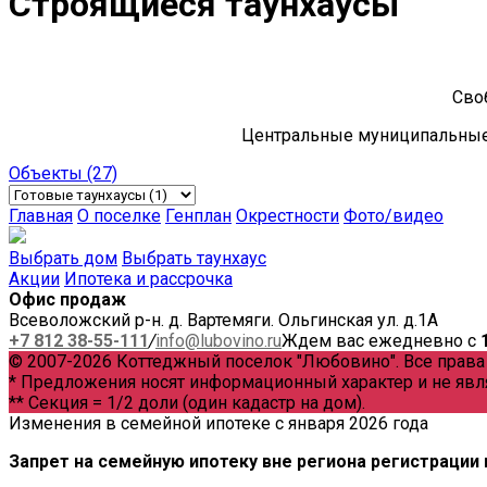
Строящиеся таунхаусы
Сво
Центральные муниципальные 
Объекты
(27)
Главная
О поселке
Генплан
Окрестности
Фото/видео
Выбрать дом
Выбрать таунхаус
Акции
Ипотека и рассрочка
Офис продаж
Всеволожский р-н. д. Вартемяги. Ольгинская ул. д.1А
+7 812 38-55-111
/
info@lubovino.ru
Ждем вас ежедневно с
© 2007-2026 Коттеджный поселок "Любовино". Все прав
* Предложения носят информационный характер и не явл
** Секция = 1/2 доли (один кадастр на дом).
Изменения в семейной ипотеке с января 2026 года
Запрет на семейную ипотеку вне региона регистрации 