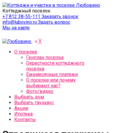
Коттеджный поселок
+7 812 38-55-111
Заказать звонок
info@lubovino.ru
Задать вопрос
Мы на карте
≡
╳
О поселке
Генплан поселка
Окрестности коттеджного
поселка
Ежемесячные платежи
О поселке или почему
выбирают нас?
Фото/видео
Выбрать дом
Выбрать таунхаус
Акции
Ипотека
Контакты