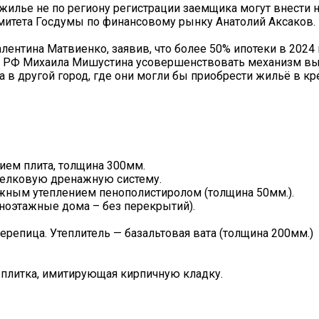
жилье не по региону регистрации заемщика могут внести н
итета Госдумы по финансовому рынку Анатолий Аксаков. П
лентина Матвиенко, заявив, что более 50% ипотеки в 2024
ра РФ Михаила Мишустина усовершенствовать механизм вы
в другой город, где они могли бы приобрести жильё в кр
ем плита, толщина 300мм.
селковую дренажную систему.
ужным утеплением пенополистиролом (толщина 50мм.).
ноэтажные дома – без перекрытий).
репица. Утеплитель — базальтовая вата (толщина 200мм.)
 плитка, имитирующая кирпичную кладку.