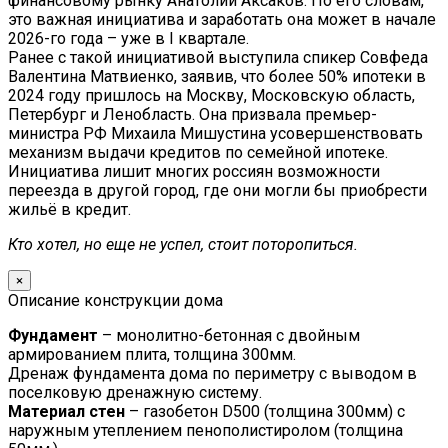
финансовому рынку Анатолий Аксаков. По его словам,
это важная инициатива и заработать она может в начале
2026-го года – уже в I квартале.
Ранее с такой инициативой выступила спикер Совфеда
Валентина Матвиенко, заявив, что более 50% ипотеки в
2024 году пришлось на Москву, Московскую область,
Петербург и Ленобласть. Она призвала премьер-
министра РФ Михаила Мишустина усовершенствовать
механизм выдачи кредитов по семейной ипотеке.
Инициатива лишит многих россиян возможности
переезда в другой город, где они могли бы приобрести
жильё в кредит.
Кто хотел, но еще не успел, стоит поторопиться.
×
Описание конструкции дома
Фундамент
– монолитно-бетонная с двойным
армированием плита, толщина 300мм.
Дренаж фундамента дома по периметру с выводом в
поселковую дренажную систему.
Материал стен
– газобетон D500 (толщина 300мм) с
наружным утеплением пенополистиролом (толщина