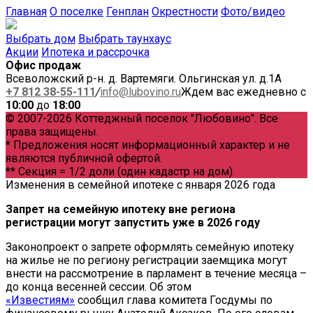
Главная
О поселке
Генплан
Окрестности
Фото/видео
Выбрать дом
Выбрать таунхаус
Акции
Ипотека и рассрочка
Офис продаж
Всеволожский р-н. д. Вартемяги. Ольгинская ул. д.1А
+7 812 38-55-111
/
info@lubovino.ru
Ждем вас ежедневно с
10:00
до
18:00
© 2007-2026 Коттеджный поселок "Любовино". Все
права защищены.
* Предложения носят информационный характер и не
являются публичной офертой.
** Секция = 1/2 доли (один кадастр на дом).
Изменения в семейной ипотеке с января 2026 года
Запрет на семейную ипотеку вне региона
регистрации могут запустить уже в 2026 году
Законопроект о запрете оформлять семейную ипотеку
на жилье не по региону регистрации заемщика могут
внести на рассмотрение в парламент в течение месяца –
до конца весенней сессии. Об этом
«Известиям»
сообщил глава комитета Госдумы по